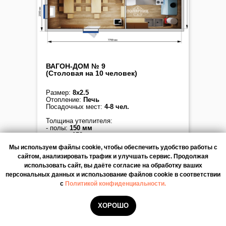
ВАГОН-ДОМ № 9
(Столовая на 10 человек)
Размер:
8х2.5
Отопление:
Печь
Посадочных мест:
4-8 чел.
Толщина утеплителя:
- полы:
150 мм
- стены:
150 мм
- потолки:
150 мм
Мы используем файлы cookie, чтобы обеспечить удобство работы с
Мы используем файлы cookie, чтобы обеспечить удобство работы с
Варианты основания:
сайтом, анализировать трафик и улучшать сервис. Продолжая
сайтом, анализировать трафик и улучшать сервис. Продолжая
Рама, шасси, сани, полозья
использовать сайт, вы даёте согласие на обработку ваших
использовать сайт, вы даёте согласие на обработку ваших
персональных данных и использование файлов cookie в соответствии
персональных данных и использование файлов cookie в соответствии
с
с
Политикой конфиденциальности.
Политикой конфиденциальности.
Узнать цену
ХОРОШО
ХОРОШО